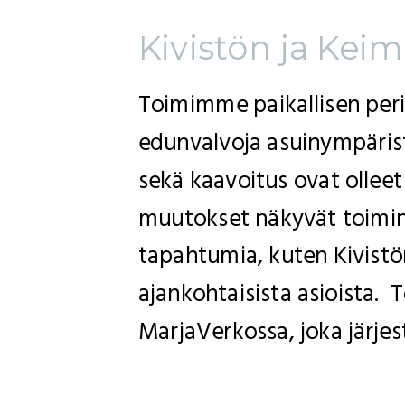
Kivistön ja Kei
Toimimme paikallisen per
edunvalvoja asuinympäristö
sekä kaavoitus ovat olleet
muutokset näkyvät toiminn
tapahtumia, kuten Kivistö
ajankohtaisista asioista.
MarjaVerkossa, joka järjes