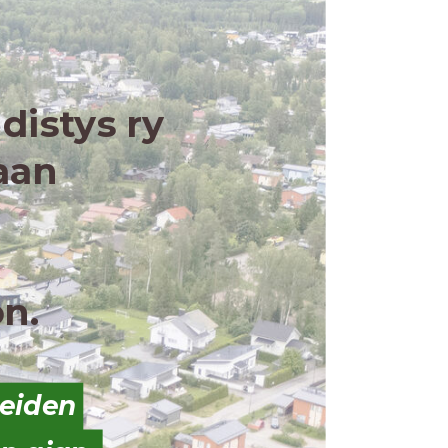
distys ry
aan
n
ön.
ueiden