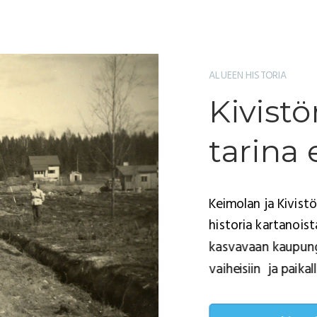
ALUEEN HISTORIA
Kivist
tarina 
Keimolan ja Kivistö
historia kartanois
kasvavaan kaupung
vaiheisiin ja paikal