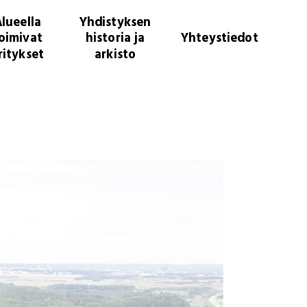
lueella
Yhdistyksen
oimivat
historia ja
Yhteystiedot
ritykset
arkisto