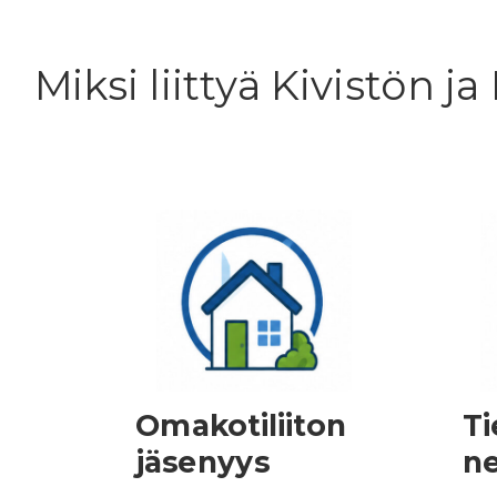
Miksi liittyä Kivistön
Omakotiliiton
Ti
jäsenyys
n