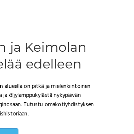
ön ja Keimolan
elää edelleen
n alueella on pitkä ja mielenkiintoinen
ta ja öljylamppukylästä nykypäivän
inosaan. Tutustu omakotiyhdistyksen
lishistoriaan.