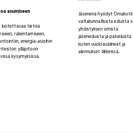
toa asumiseen
Jäsenenä hyödyt Omakotili
valtakunnallisista eduista 
 luotettavaa tietoa
yhdistyksen omista
iseen, rakentamiseen,
jäseneduista ja palveluista
ntointiin, energia-asioihin
kuten vuokravälineet ja
iinteistön ylläpitoon
alennukset liikkeissä..
tyvissä kysymyksissä.