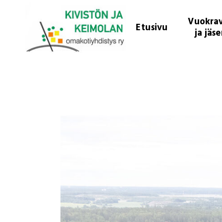
Vuokrav
Etusivu
ja jäs