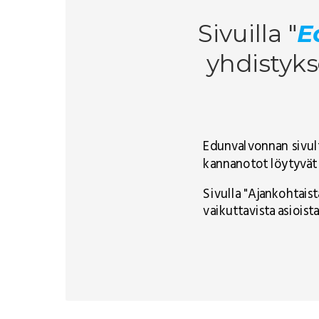
Sivuilla "
E
yhdistyks
Edunvalvonnan sivult
kannanotot löytyvä
Sivulla "Ajankohtais
vaikuttavista asioista