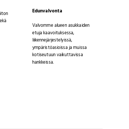
Edunvalvonta
iton
sekä
Valvomme alueen asukkaiden
etuja kaavoituksessa,
liikennejärjestelyissä,
ympäristöasioissa ja muissa
kotiseutuun vaikuttavissa
hankkeissa.