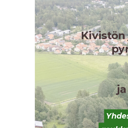
Kivistön
py
ja
Yhdes