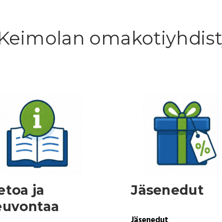
 ja Keimolan omakotiyhdi
etoa ja
Jäsenedut
euvontaa
Jäsenedut