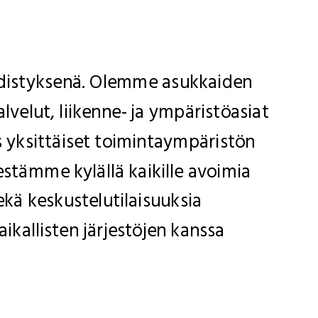
hdistyksenä. Olemme asukkaiden
lvelut, liikenne- ja ympäristöasiat
s yksittäiset toimintaympäristön
tämme kylällä kaikille avoimia
kä keskustelutilaisuuksia
kallisten järjestöjen kanssa