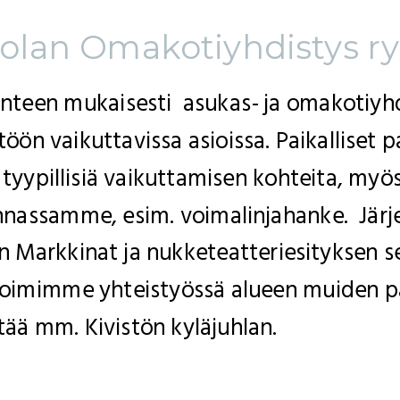
molan Omakotiyhdistys ry
inteen mukaisesti asukas- ja omakotiy
ön vaikuttavissa asioissa. Paikalliset pa
 tyypillisiä vaikuttamisen kohteita, myö
assamme, esim. voimalinjahanke. Järjes
n Markkinat ja nukketeatteriesityksen se
 Toimimme yhteistyössä alueen muiden pai
tää mm. Kivistön kyläjuhlan.