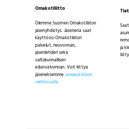
Omakotiliitto
Tie
Olemme Suomen Omakotiliiton
Saat
jäsenyhdistys. Jäsenenä saat
asum
käyttöösi Omakotiliiton
remo
palvelut, neuvonnan,
ja k
jäsenlehden sekä
liit
valtakunnallisen
edunvalvonnan. Voit liittyä
jäseneksemme
omakotiliiton
nettisivulla.