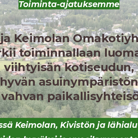
Toiminta-ajatuksemme
 ja Keimolan Omakotiyh
rkii toiminnallaan luom
viihtyisän kotiseudun,
hyvän asuinympäristö
 vahvan paikallisyhteis
sä Keimolan, Kivistön ja lähial