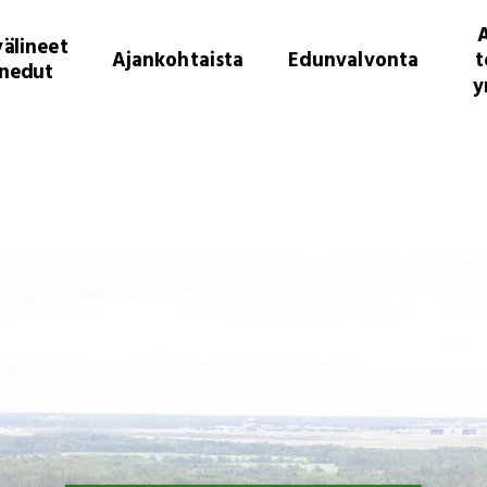
A
älineet
Ajankohtaista
Edunvalvonta
t
enedut
y